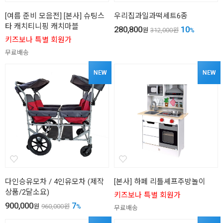
[여름 준비 모음전] [본사] 슈팅스
우리집과일과떡세트6종
타 캐치티니핑 캐치마블
280,800
10
원
312,000
원
%
키즈보나 특별 회원가
무료배송
다인승유모차 / 4인유모차 (제작
[본사] 하페 리틀셰프주방놀이
상품/2달소요)
키즈보나 특별 회원가
900,000
7
원
960,000
원
%
무료배송