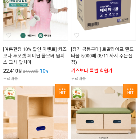
[여름한정 10% 할인 이벤트] 키즈
[정기 공동구매] 로얄라이프 핸드
보나 투포켓 페미닌 풀오버 원피
타올 5,000매 (8/11 까지 주문신
스 교사 앞치마
청)
22,410
10
키즈보나 특별 회원가
원
24,900
원
%
무료배송
무료배송