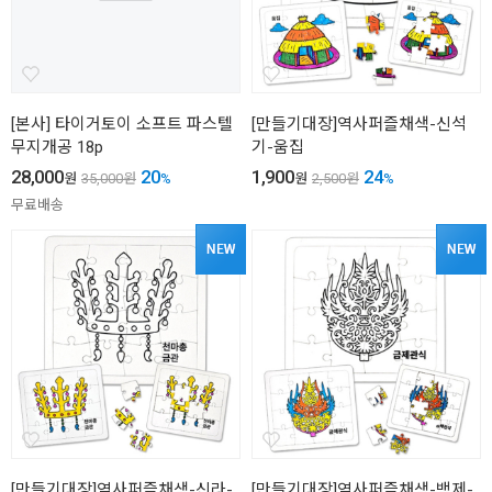
[본사] 타이거토이 소프트 파스텔
[만들기대장]역사퍼즐채색-신석
무지개공 18p
기-움집
28,000
20
1,900
24
원
35,000
원
%
원
2,500
원
%
무료배송
[만들기대장]역사퍼즐채색-신라-
[만들기대장]역사퍼즐채색-백제-