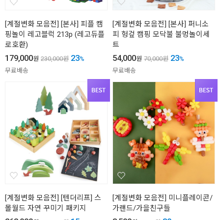
[계절변화 모음전] [본사] 피플 캠
[계절변화 모음전] [본사] 퍼니소
핑놀이 레고블럭 213p (레고듀플
피 헝겊 캠핑 모닥불 불멍놀이세
로호환)
트
179,000
23
54,000
23
원
230,000
원
%
원
70,000
원
%
무료배송
무료배송
[계절변화 모음전] [텐더리프] 스
[계절변화 모음전] 미니플레이콘/
몰월드 자연 꾸미기 패키지
가랜드/가을친구들