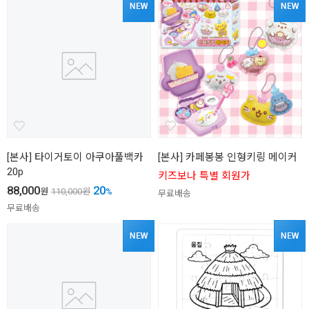
[본사] 타이거토이 아쿠아풀백카
[본사] 카페봉봉 인형키링 메이커
20p
키즈보나 특별 회원가
88,000
20
원
110,000
원
%
무료배송
무료배송