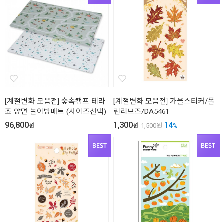
[계절변화 모음전] 숲속캠프 테라
[계절변화 모음전] 가을스티커/폴
죠 양면 놀이방매트 (사이즈선택)
린리브즈/DA5461
96,800
1,300
14
원
원
1,500
원
%