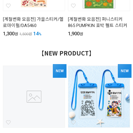
[계절변화 모음전] 가을스티커/헬
[계절변화 모음전] 퍼니스티커
로마이펄/DA5460
865 PUMPKIN 호박 펠트 스티커
1,300
14
1,900
원
1,500
원
%
원
【NEW PRODUCT】