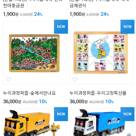
천마총금관
금제관식
1,900
24
1,900
24
원
2,500
원
%
원
2,500
원
%
누리과정퍼즐-숲에서만나요
누리과정퍼즐-우리고장특산물
36,000
10
36,000
10
원
40,000
원
%
원
40,000
원
%