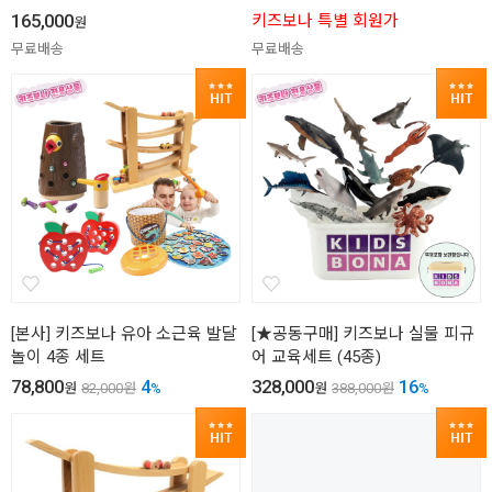
165,000
키즈보나 특별 회원가
원
무료배송
무료배송
[본사] 키즈보나 유아 소근육 발달
[★공동구매] 키즈보나 실물 피규
놀이 4종 세트
어 교육세트 (45종)
78,800
4
328,000
16
원
82,000
원
%
원
388,000
원
%