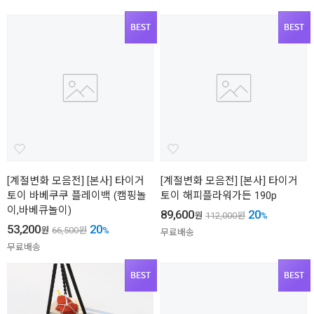
[계절변화 모음전] [본사] 타이거
[계절변화 모음전] [본사] 타이거
토이 바베쿠쿠 플레이백 (캠핑놀
토이 해피플라워가든 190p
이,바베큐놀이)
89,600
20
원
112,000
원
%
53,200
20
원
66,500
원
%
무료배송
무료배송