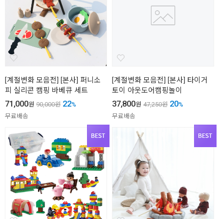
[계절변화 모음전] [본사] 퍼니소
[계절변화 모음전] [본사] 타이거
피 실리콘 캠핑 바베큐 세트
토이 아웃도어캠핑놀이
71,000
22
37,800
20
원
90,000
원
%
원
47,250
원
%
무료배송
무료배송