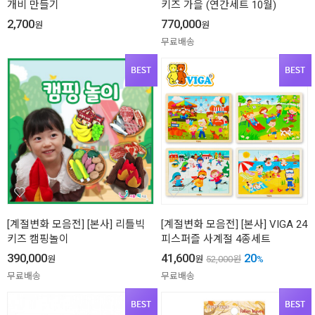
개비 만들기
키즈 가을 (연간세트 10월)
2,700
770,000
원
원
무료배송
[계절변화 모음전] [본사] 리틀빅
[계절변화 모음전] [본사] VIGA 24
키즈 캠핑놀이
피스퍼즐 사계절 4종세트
390,000
41,600
20
원
원
52,000
원
%
무료배송
무료배송