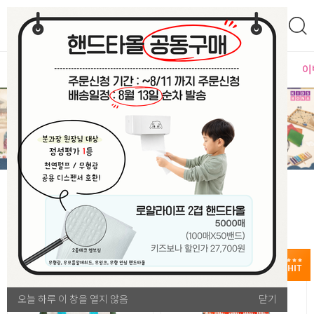
0
자체운영
MD추천
PLAYLAB
NEW
BEST
입점사별
이
【HOT!
ITEM
】
오늘 하루 이 창을 열지 않음
오늘 하루 이 창을 열지 않음
닫기
닫기