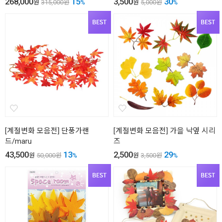
268,000
15
3,500
30
원
315,000
원
%
원
5,000
원
%
[계절변화 모음전] 단풍가랜
[계절변화 모음전] 가을 낙옆 시리
드/maru
즈
43,500
13
2,500
29
원
50,000
원
%
원
3,500
원
%