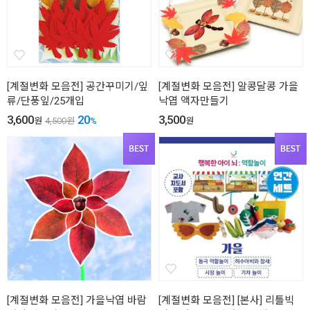
[계절변화 모음전] 공간꾸미기/잎
[계절변화 모음전] 알콩달콩 가을
류/단풍잎/25개입
낙엽 액자만들기
3,600
20
3,500
원
4,500
원
%
원
[계절변화 모음전] 가을낙엽 바람
[계절변화 모음전] [본사] 리틀빅