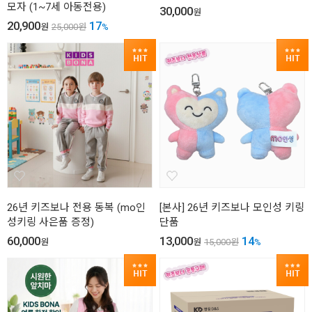
모자 (1~7세 아동전용)
30,000
원
20,900
17
원
25,000
원
%
26년 키즈보나 전용 동복 (mo인
[본사] 26년 키즈보나 모인성 키링
성키링 사은품 증정)
단품
60,000
13,000
14
원
원
15,000
원
%