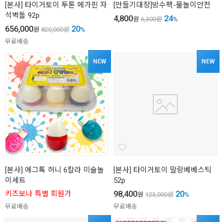
[본사] 타이거토이 투톤 메가핀 자
[만들기대장]방수팩-물놀이안전
석벽돌 92p
4,800
24
원
6,300
원
%
656,000
20
원
820,000
원
%
무료배송
[본사] 에그톡 허니 6칼라 미술놀
[본사] 타이거토이 말랑베베스틱
이세트
52p
98,400
20
키즈보나 특별 회원가
원
123,000
원
%
무료배송
무료배송