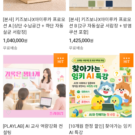
[본사] 키즈보나X아이루카 프로모
[본사] 키즈보나X아이루카 프로모
션 A [상단 수납공간 + 하단 자동
션 B [2구 자동살균 서랍장 + 방염
살균 서랍장]
쿠션 포함]
1,040,000
1,425,000
원
원
무료배송
무료배송
[PLAYLAB] AI 교사 역량강화 컨
[10개원 한정 할인] 찾아가는 잉키
설팅
AI 특강