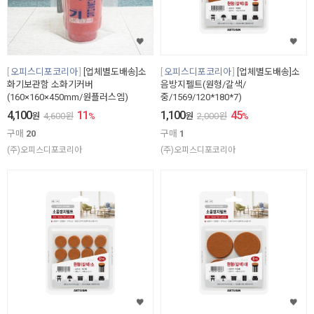
오피스디포코리아
[업체별도배송]소
오피스디포코리아
[업체별도배송]소
화기보관함 소화기커버
음방지펠트(원형/갈색/
(160×160×450mm/원플러스엠)
중/1569/120*180*7)
4,100
11
1,100
45
원
4,600
원
%
원
2,000
원
%
구매
20
구매
1
(주)오피스디포코리아
(주)오피스디포코리아