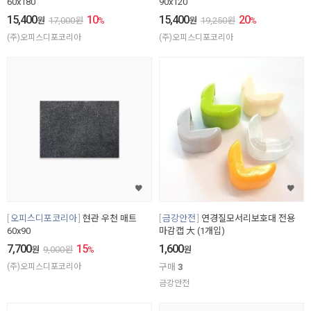
60x180
90x120
15,400
10
15,400
20
원
17,000
원
%
원
19,250
원
%
(주)오피스디포코리아
(주)오피스디포코리아
오피스디포코리아
현관 우천 매트
금강안전
연경질모서리보호대 전용
60x90
마감캡 大 (1개입)
7,700
15
1,600
원
9,000
원
%
원
(주)오피스디포코리아
구매
3
금강안전