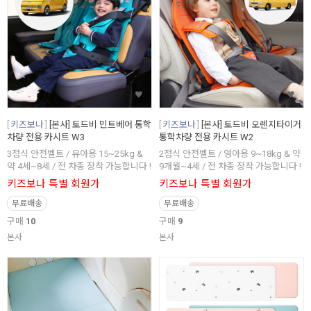
키즈보나
[본사] 토드비 민트베어 통학
키즈보나
[본사] 토드비 오렌지타이거
차량 전용 카시트 W3
통학차량 전용 카시트 W2
3점식 안전벨트 / 유아용 15~25kg &
2점식 안전벨트 / 영아용 9~18kg & 약
약 4세~8세 / 전 차종 장착 가능합니다 !
9개월~4세 / 전 차종 장착 가능합니다 !
키즈보나 특별 회원가
키즈보나 특별 회원가
무료배송
무료배송
구매
10
구매
9
본사
본사