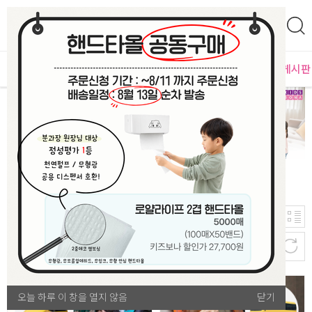
0
영
MD추천
PLAYLAB
NEW
BEST
입점사별
이벤트 게시판
584
신규등록순
개
어린이 안전용품
오늘 하루 이 창을 열지 않음
오늘 하루 이 창을 열지 않음
닫기
닫기