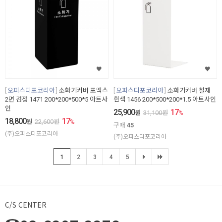
오피스디포코리아
소화기커버 포멕스
오피스디포코리아
소화기커버 철재
2면 검정 1471 200*200*500*5 아트사
흰색 1456 200*500*200*1.5 아트사인
인
25,900
17
원
31,100
원
%
18,800
17
원
22,600
원
%
구매
45
(주)오피스디포코리아
(주)오피스디포코리아
1
2
3
4
5
C/S CENTER