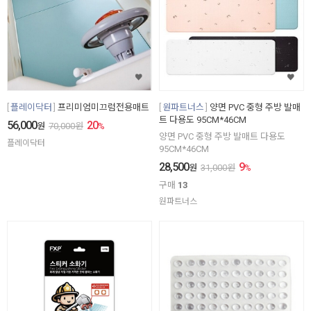
플레이닥터
프리미엄미끄럼전용매트
원파트너스
양면 PVC 중형 주방 발매
트 다용도 95CM*46CM
56,000
20
원
70,000
원
%
양면 PVC 중형 주방 발매트 다용도
플레이닥터
95CM*46CM
28,500
9
원
31,000
원
%
구매
13
원파트너스