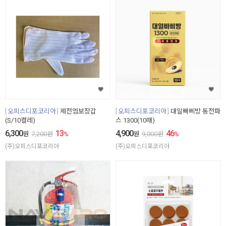
오피스디포코리아
제전엠보장갑
오피스디포코리아
대일빠삐방 동전파
(S/10켤레)
스 1300(10매)
6,300
13
4,900
46
원
7,200
원
%
원
9,000
원
%
(주)오피스디포코리아
(주)오피스디포코리아