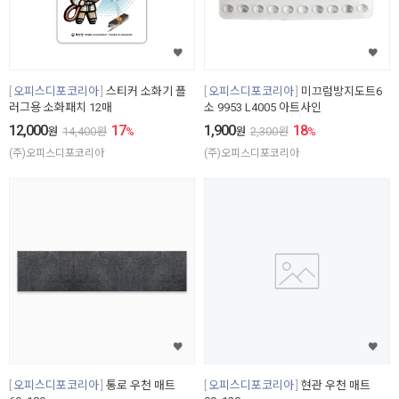
오피스디포코리아
스티커 소화기 플
오피스디포코리아
미끄럼방지도트6
러그용 소화패치 12매
소 9953 L4005 아트사인
12,000
17
1,900
18
원
14,400
원
%
원
2,300
원
%
(주)오피스디포코리아
(주)오피스디포코리아
오피스디포코리아
통로 우천 매트
오피스디포코리아
현관 우천 매트