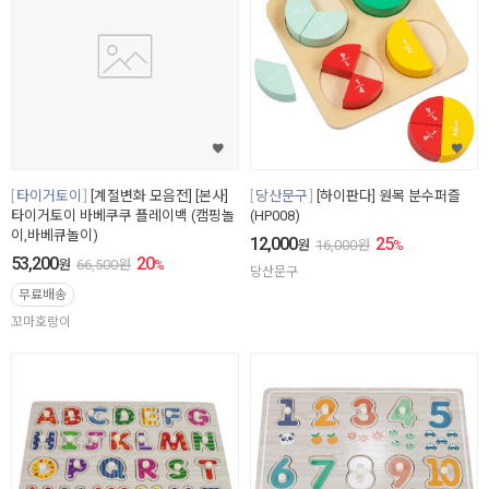
타이거토이
[계절변화 모음전] [본사]
당산문구
[하이판다] 원목 분수퍼즐
타이거토이 바베쿠쿠 플레이백 (캠핑놀
(HP008)
이,바베큐놀이)
12,000
25
원
16,000
원
%
53,200
20
원
66,500
원
%
당산문구
무료배송
꼬마호랑이