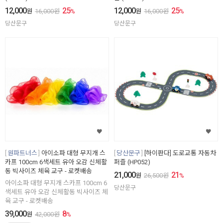
12,000
25
12,000
25
원
16,000
원
%
원
16,000
원
%
당산문구
당산문구
원파트너스
아이소파 대형 무지개 스
당산문구
[하이판다] 도로교통 자동차
카프 100cm 6색세트 유아 오감 신체활
퍼즐 (HP052)
동 빅사이즈 체육 교구 - 로켓배송
21,000
21
원
26,500
원
%
아이소파 대형 무지개 스카프 100cm 6
당산문구
색세트 유아 오감 신체활동 빅사이즈 체
육 교구 - 로켓배송
39,000
8
원
42,000
원
%