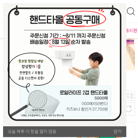
0
영
MD추천
PLAYLAB
NEW
BEST
입점사별
이벤트 게시판
4,016
신규등록순
개
역할놀이
오늘 하루 이 창을 열지 않음
오늘 하루 이 창을 열지 않음
닫기
닫기