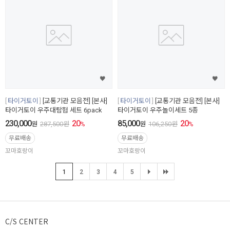
타이거토이
[교통기관 모음전] [본사]
타이거토이
[교통기관 모음전] [본사]
타이거토이 우주대탐험 세트 6pack
타이거토이 우주놀이세트 5종
230,000
20
85,000
20
원
287,500
원
%
원
106,250
원
%
무료배송
무료배송
꼬마호랑이
꼬마호랑이
1
2
3
4
5
C/S CENTER