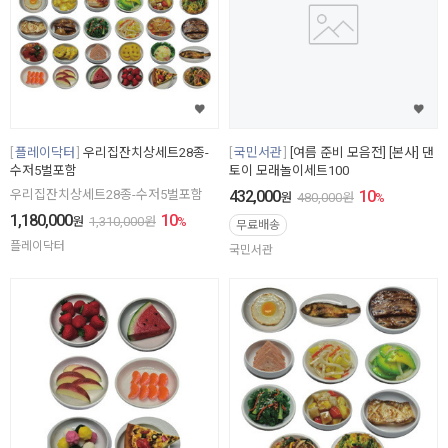
플레이닥터
우리집잔치상세트28종-
국민서관
[여름 준비 모음전] [본사] 댄
수저5벌포함
토이 모래놀이세트100
우리집잔치상세트28종-수저5벌포함
432,000
10
원
480,000
원
%
1,180,000
10
원
1,310,000
원
%
무료배송
플레이닥터
국민서관