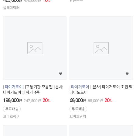
423,000
10
원
470,000
원
%
당산문구
플레이닥터
타이거토이
[교통기관 모음전] [본사]
타이거토이
[본사] 타이거토이 초원 맥
타이거토이 파워카 4종
다이노토이
198,000
20
68,000
20
원
247,500
원
%
원
85,000
원
%
무료배송
무료배송
꼬마호랑이
꼬마호랑이