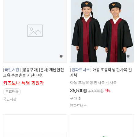
국민서관
[공동구매] [본사] 재난안전
원파트너스
아동 초등학생 판사복 검
교육 흔들흔들 지진이야!
사복
키즈보나 특별 회원가
아동 초등학생 판사복 검사복
36,500
9
원
40,000
원
%
무료배송
구매
2
국민서관
원파트너스