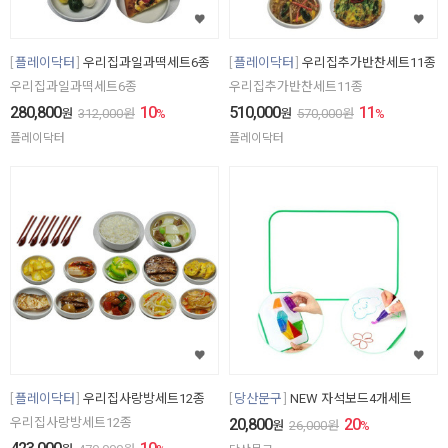
플레이닥터
우리집과일과떡세트6종
플레이닥터
우리집추가반찬세트11종
우리집과일과떡세트6종
우리집추가반찬세트11종
280,800
10
510,000
11
원
312,000
원
%
원
570,000
원
%
플레이닥터
플레이닥터
플레이닥터
우리집사랑방세트12종
당산문구
NEW 자석보드4개세트
우리집사랑방세트12종
20,800
20
원
26,000
원
%