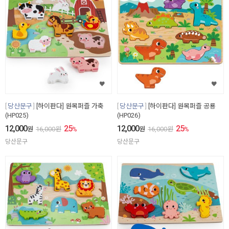
당산문구
[하이판다] 원목퍼즐 가축
당산문구
[하이판다] 원목퍼즐 공룡
(HP025)
(HP026)
12,000
25
12,000
25
원
16,000
원
%
원
16,000
원
%
당산문구
당산문구