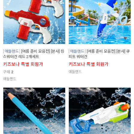
애들랜드
[여름 준비 모음전] [본사] 킹
애들랜드
[여름 준비 모음전] [본사] 큐
스워터건 레드 2개세트
피트 워터건
키즈보나 특별 회원가
키즈보나 특별 회원가
구매
2
애들랜드
애들랜드