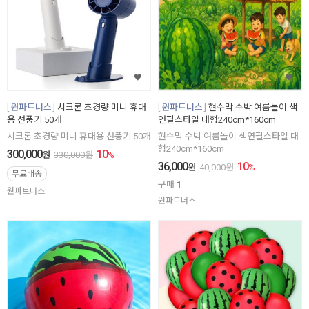
원파트너스
시크론 초경량 미니 휴대
원파트너스
현수막 수박 여름놀이 색
용 선풍기 50개
연필스타일 대형240cm*160cm
시크론 초경량 미니 휴대용 선풍기 50개
현수막 수박 여름놀이 색연필스타일 대
형240cm*160cm
300,000
10
원
330,000
원
%
36,000
10
원
40,000
원
%
무료배송
구매
1
원파트너스
원파트너스