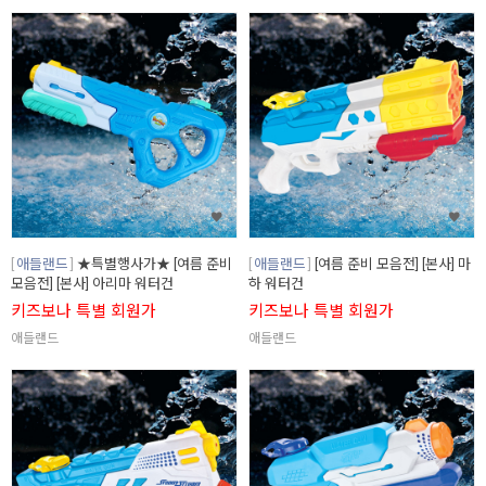
애들랜드
★특별행사가★ [여름 준비
애들랜드
[여름 준비 모음전] [본사] 마
모음전] [본사] 아리마 워터건
하 워터건
키즈보나 특별 회원가
키즈보나 특별 회원가
애들랜드
애들랜드