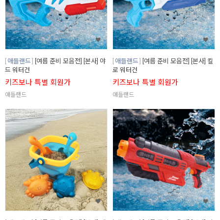
애들랜드
[여름 준비 모음전] [본사] 야
애들랜드
[여름 준비 모음전] [본사] 킬
드 워터건
로 워터건
키즈보나 특별 회원가
키즈보나 특별 회원가
애들랜드
애들랜드