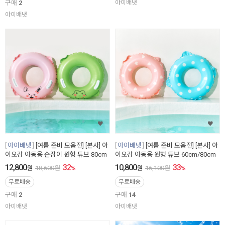
구매
2
아이배냇
아이배냇
아이배냇
[여름 준비 모음전] [본사] 아
아이배냇
[여름 준비 모음전] [본사] 아
이오감 아동용 손잡이 원형 튜브 80cm
이오감 아동용 원형 튜브 60cm/80cm
12,800
32
10,800
33
원
18,600
원
%
원
16,100
원
%
무료배송
무료배송
구매
2
구매
14
아이배냇
아이배냇