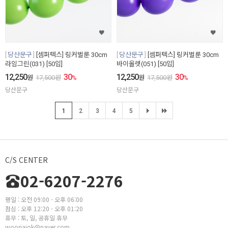
당산문구
[셈퍼텍스] 링커벌룬 30cm
당산문구
[셈퍼텍스] 링커벌룬 30cm
라임그린(031) [50입]
바이올렛(051) [50입]
12,250
30
12,250
30
원
17,500
원
%
원
17,500
원
%
당산문구
당산문구
1
2
3
4
5
C/S CENTER
02-6207-2276
평일 : 오전 09:00 - 오후 06:00
점심 : 오후 12:20 - 오후 01:20
휴무 : 토, 일, 공휴일 휴무
wooriaiok@naver.com