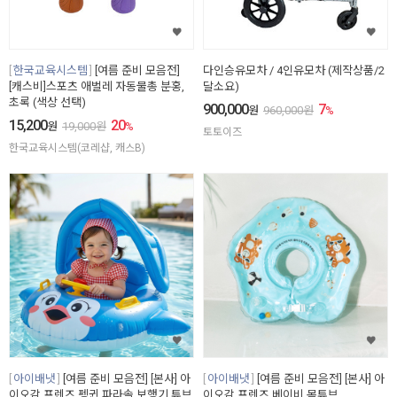
한국교육시스템
[여름 준비 모음전]
다인승유모차 / 4인유모차 (제작상품/2
[캐스비]스포츠 애벌레 자동물총 분홍,
달소요)
초록 (색상 선택)
900,000
7
원
960,000
원
%
15,200
20
원
19,000
원
%
토토이즈
한국교육시스템(코레샵, 캐스B)
아이배냇
[여름 준비 모음전] [본사] 아
아이배냇
[여름 준비 모음전] [본사] 아
이오감 프렌즈 펭귄 파라솔 보행기 튜브
이오감 프렌즈 베이비 목튜브