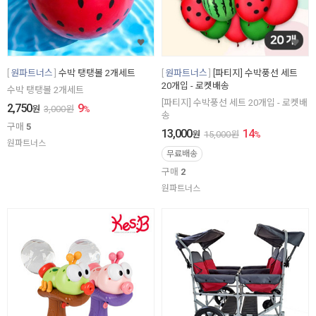
원파트너스
수박 탱탱볼 2개세트
원파트너스
[파티지] 수박풍선 세트
20개입 - 로켓배송
수박 탱탱볼 2개세트
[파티지] 수박풍선 세트 20개입 - 로켓배
2,750
9
원
3,000
원
%
송
구매
5
13,000
14
원
15,000
원
%
원파트너스
무료배송
구매
2
원파트너스