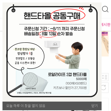
0
영
MD추천
PLAYLAB
NEW
BEST
입점사별
이벤트 게시판
2,839
신규등록순
개
선물/행사
오늘 하루 이 창을 열지 않음
오늘 하루 이 창을 열지 않음
닫기
닫기