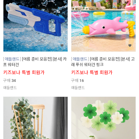
애들랜드
[여름 준비 모음전] [본사] 카
애들랜드
[여름 준비 모음전] [본사] 고
프 워터건
래 푸쉬 워터건 핑크
키즈보나 특별 회원가
키즈보나 특별 회원가
구매
34
구매
16
애들랜드
애들랜드