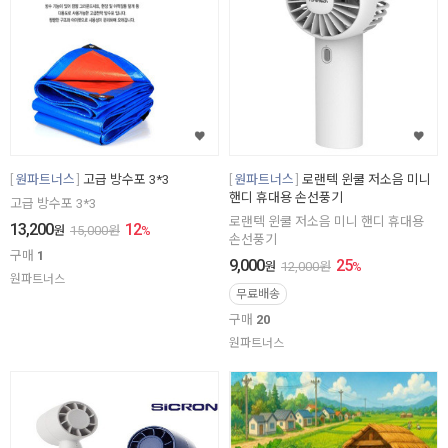
원파트너스
고급 방수포 3*3
원파트너스
로랜텍 윈쿨 저소음 미니
핸디 휴대용 손선풍기
고급 방수포 3*3
로랜텍 윈쿨 저소음 미니 핸디 휴대용
13,200
12
원
15,000
원
%
손선풍기
구매
1
9,000
25
원
12,000
원
%
원파트너스
무료배송
구매
20
원파트너스