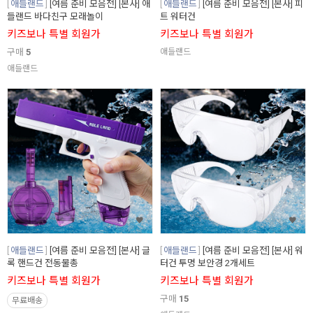
애들랜드
[여름 준비 모음전] [본사] 애
애들랜드
[여름 준비 모음전] [본사] 피
들랜드 바다친구 모래놀이
트 워터건
키즈보나 특별 회원가
키즈보나 특별 회원가
구매
5
애들랜드
애들랜드
애들랜드
[여름 준비 모음전] [본사] 글
애들랜드
[여름 준비 모음전] [본사] 워
록 핸드건 전동물총
터건 투명 보안경 2개세트
키즈보나 특별 회원가
키즈보나 특별 회원가
구매
15
무료배송