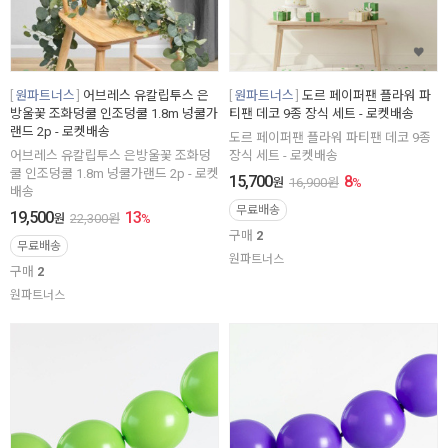
원파트너스
어브레스 유칼립투스 은
원파트너스
도르 페이퍼팬 플라워 파
방울꽃 조화덩쿨 인조덩쿨 1.8m 넝쿨가
티팬 데코 9종 장식 세트 - 로켓배송
랜드 2p - 로켓배송
도르 페이퍼팬 플라워 파티팬 데코 9종
어브레스 유칼립투스 은방울꽃 조화덩
장식 세트 - 로켓배송
쿨 인조덩쿨 1.8m 넝쿨가랜드 2p - 로켓
15,700
8
원
16,900
원
%
배송
무료배송
19,500
13
원
22,300
원
%
구매
2
무료배송
원파트너스
구매
2
원파트너스