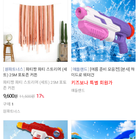
원파트너스
파티짱 파티 스트리머 (세
애들랜드
[여름 준비 모음전] [본사] 하
트) 25M 포토존 커튼
이드로 워터건
파티짱 파티 스트리머 (세트) 25M 포토
키즈보나 특별 회원가
존 커튼
애들랜드
9,600
17
원
11,500
원
%
구매
1
원파트너스