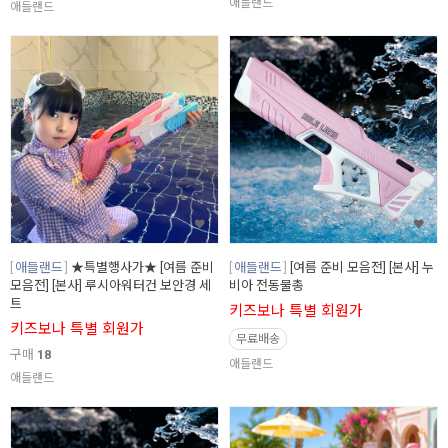
애들랜드
애들랜드
애들랜드
★특별행사가★ [여름 준비
애들랜드
[여름 준비 모음전] [본사] 누
모음전] [본사] 루시아워터건 보안경 세
비아 전동물총
트
키즈보나 특별 회원가
키즈보나 특별 회원가
무료배송
구매
18
애들랜드
애들랜드