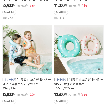
22,900
38
11,000
41
원
36,400
원
%
원
18,500
원
%
무료배송
무료배송
아이배냇
아이배냇
아이배냇
[여름 준비 모음전] [본사] 아
아이배냇
[여름 준비 모음전] [본사] 아
이오감 넥튜브 유아 구명조끼
이오감 성인용 원형 튜브
25kg/35kg
100cm/120cm
13,800
26
13,800
39
원
18,600
원
%
원
22,400
원
%
무료배송
무료배송