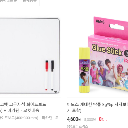
품평많은순
판매량순
코멧 고무자석 화이트보드
아모스 케데헌 딱풀 8g*5p 사자보
mm) + 마카팬 - 로켓배송
커 포함)
트보드(400*300 mm) + 마카팬 - 로
4,600
8
원
5,000
원
%
(주)오피스넥스