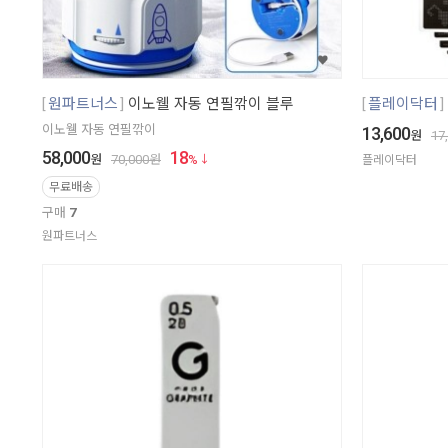
원파트너스
이노웰 자동 연필깎이 블루
플레이닥터
이노웰 자동 연필깎이
13,600
원
17
58,000
18
원
70,000
원
%
플레이닥터
무료배송
구매
7
원파트너스