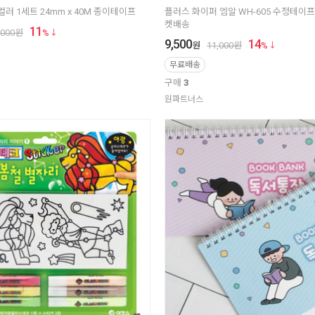
러 1세트 24mm x 40M 종이테이프
플러스 화이퍼 엠알 WH-605 수정테이프, 
켓배송
11
,000
원
%
9,500
14
원
11,000
원
%
무료배송
구매
3
원파트너스