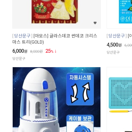
당산문구
[아모스] 글라스데코 썬데코 크리스
당산문구
[
마스 트리(GOLD)
4,500
원
6,00
6,000
25
원
8,000
원
%
당산문구
당산문구