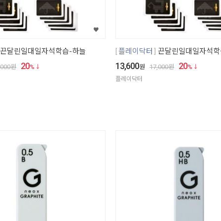
끈달린일대일자석학습-하늘
플레이닥터
끈달린일대일자석학
20
13,600
20
,000
원
%
원
17,000
원
%
플레이닥터