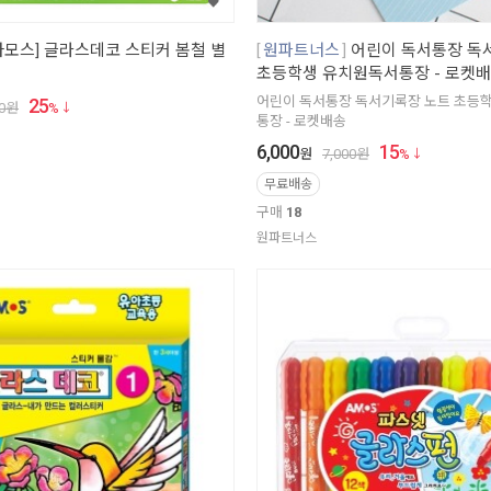
아모스] 글라스데코 스티커 봄철 별
원파트너스
어린이 독서통장 독
초등학생 유치원독서통장 - 로켓
어린이 독서통장 독서기록장 노트 초등
25
0
원
%
통장 - 로켓배송
6,000
15
원
7,000
원
%
무료배송
구매
18
원파트너스