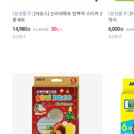
당산문구
[아모스] 신비아파트 반짝커 스티커 2
당산문구
[
종세트
자리
14,980
30
6,000
원
21,400
원
%
원
8,00
당산문구
당산문구