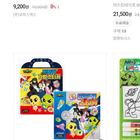
마스킹테이프 8컬
9,200
8
원
10,000
원
%
21,500
원
24
(주)오피스넥스
무료배송
구매
13
원파트너스