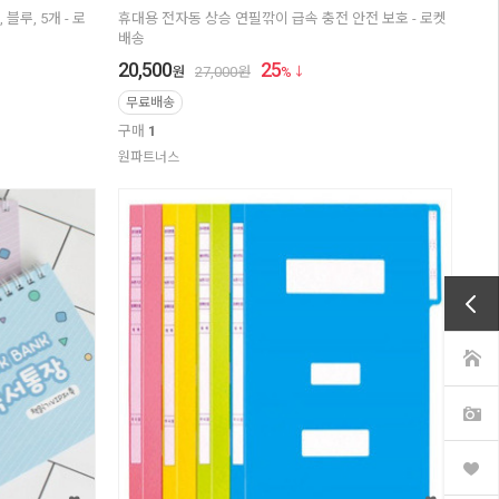
블루, 5개 - 로
휴대용 전자동 상승 연필깎이 급속 충전 안전 보호 - 로켓
배송
20,500
25
원
27,000
원
%
무료배송
구매
1
원파트너스