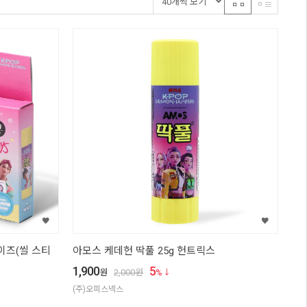
이즈(씰 스티
아모스 케데헌 딱풀 25g 헌트릭스
1,900
5
원
2,000
원
%
(주)오피스넥스