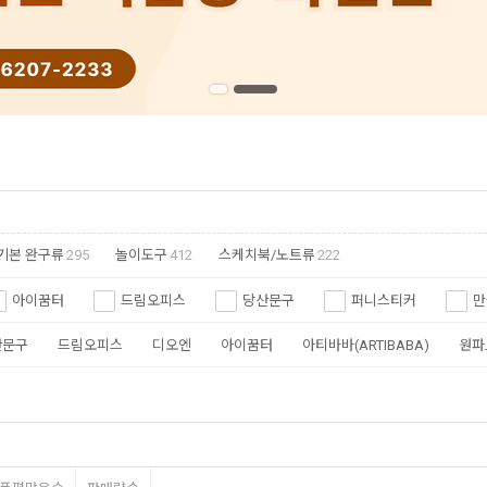
기본 완구류
295
놀이도구
412
스케치북/노트류
222
아이꿈터
드림오피스
당산문구
퍼니스티커
만
산문구
드림오피스
디오엔
아이꿈터
아티바바(ARTIBABA)
원파