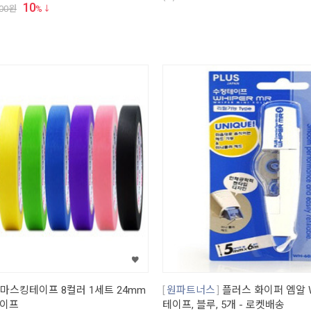
10
00
원
%
마스킹테이프 8컬러 1세트 24mm
원파트너스
플러스 화이퍼 엠알 W
테이프
테이프, 블루, 5개 - 로켓배송