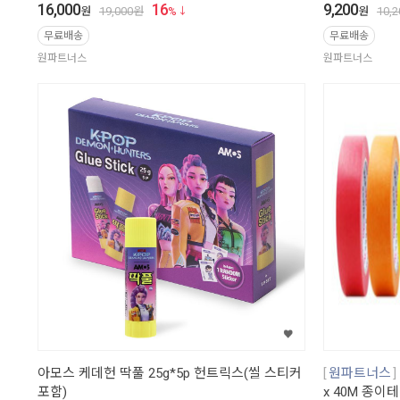
16,000
16
9,200
원
19,000
원
%
원
10,2
무료배송
무료배송
원파트너스
원파트너스
아모스 케데헌 딱풀 25g*5p 헌트릭스(씰 스티커
원파트너스
포함)
x 40M 종이