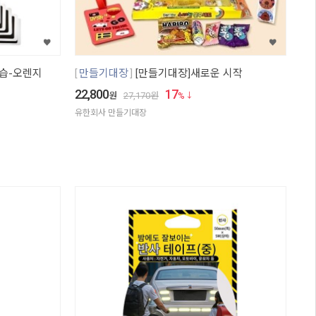
습-오렌지
만들기대장
[만들기대장]새로운 시작
22,800
17
원
27,170
원
%
유한회사 만들기대장