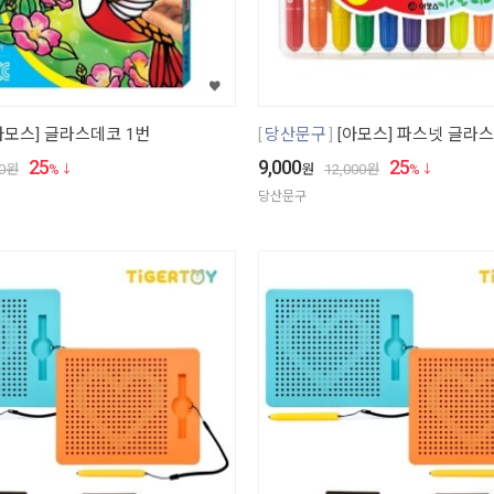
아모스] 글라스데코 1번
당산문구
[아모스] 파스넷 글라스
25
9,000
25
0
원
%
원
12,000
원
%
당산문구