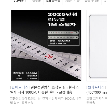
7,949
개
랭킹순
신규등록순
낮은가격순
높은가격순
상
원파트너스
일본정밀방식 초정밀 1m 철자 스
원파트너스
틸자 직자 100CM, 네츄럴 실버 - 로켓배송
(400*300 
일본정밀방식 초정밀 1m 철자 스틸자 직자 100CM, 네츄
코멧 고무자석 화이
럴 실버 - 로켓배송
켓배송