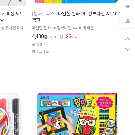
서기록장 노트
원파트너스
파일철 칼라 PP 정부화일 A4 10개
배송
책철
학생 유치원독서
파일철 칼라 PP 정부화일 A4 10개 책철
4,400
23
원
5,700
원
%
구매
2
원파트너스