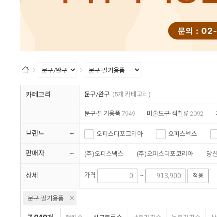
1
2
카테고리
문구/완구
(5개 카테고리)
문구·필기용품
7949
미술도구·색칠류
2092
브랜드
오피스디포코리아
오피스넥스
토토이즈
한국교육시스템
판매자
(주)오피스넥스
(주)오피스디포코리아
당
한국교육시스템(코레샵, 캐스B)
상세
가격
~
적용
문구·필기용품