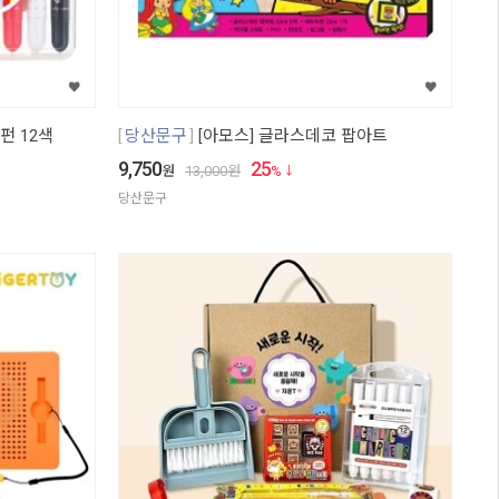
펀 12색
당산문구
[아모스] 글라스데코 팝아트
9,750
25
원
13,000
원
%
당산문구